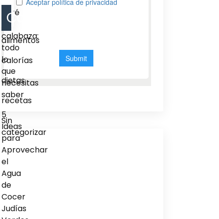
del
puré
Categorias
de
calabaza:
alimentos
todo
lo
calorías
que
dietas
necesitas
saber
recetas
5
Sin
Ideas
categorizar
para
Aprovechar
el
Agua
de
Cocer
Judías