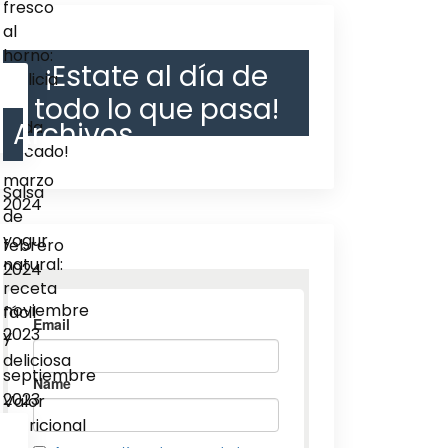
fresco
al
horno:
¡Estate al día de
¡delicia
todo lo que pasa!
en
Archivos
cada
bocado!
marzo
Salsa
2024
de
yogur
febrero
natural:
2024
receta
noviembre
fácil
2023
y
deliciosa
septiembre
2023
Valor
nutricional