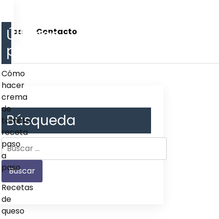
Últimos
cetas
Contacto
post
Cómo
hacer
crema
de
Búsqueda
tomate:
receta
paso
a
paso
Recetas
de
queso