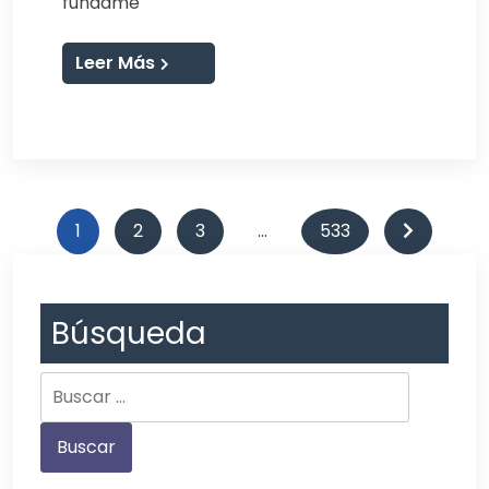
fundame
Leer Más
1
2
3
…
533
Búsqueda