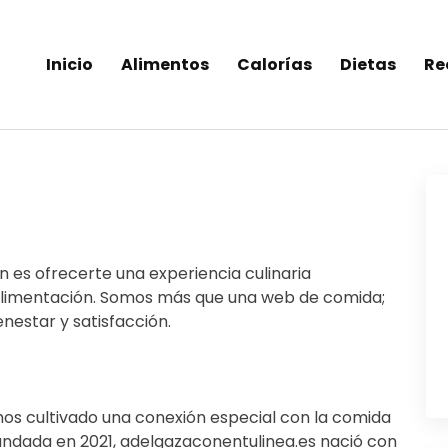
Inicio
Alimentos
Calorías
Dietas
Re
inea-alimentos saludables
n es ofrecerte una experiencia culinaria
 alimentación. Somos más que una web de comida;
estar y satisfacción.
s cultivado una conexión especial con la comida
Fundada en 2021, adelgazaconentulinea.es nació con