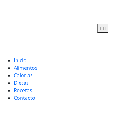
Adelgaza con en tu linea-
Inicio
Alimentos
alimentos saludables
Calorías
Dietas
Recetas
Contacto