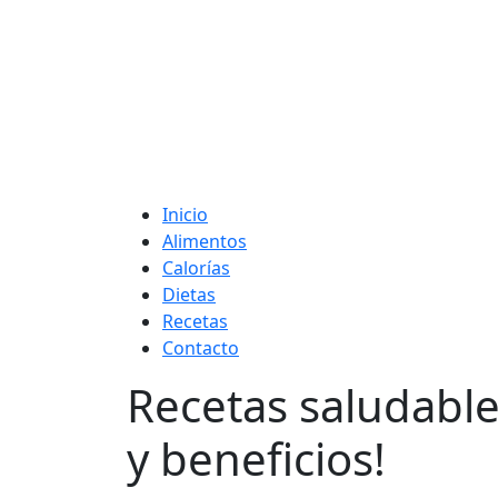
Adelgaza con en t
Inicio
Alimentos
Calorías
Dietas
Recetas
Contacto
Recetas saludable
y beneficios!