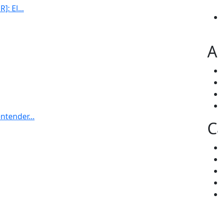
: El...
A
ntender...
C