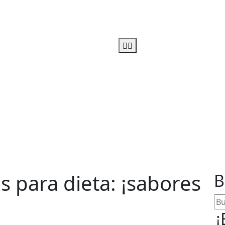
u linea-alimentos salud
s para dieta: ¡sabores
B
¡