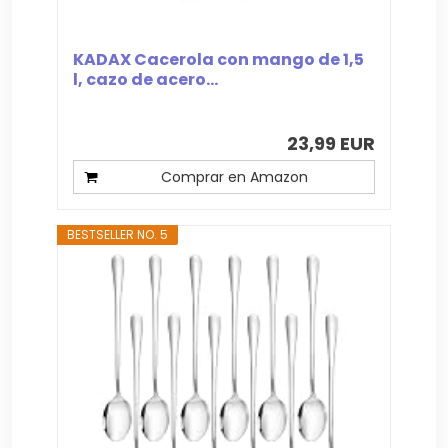
KADAX Cacerola con mango de 1,5
l, cazo de acero...
23,99 EUR
Comprar en Amazon
BESTSELLER NO. 5