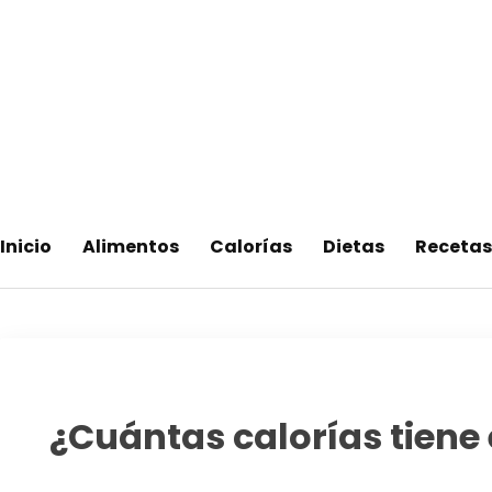
Saltar
al
contenido
Adelgaza con en tu linea-
Inicio
Alimentos
Calorías
Dietas
Recetas
¿Cuántas calorías tiene 