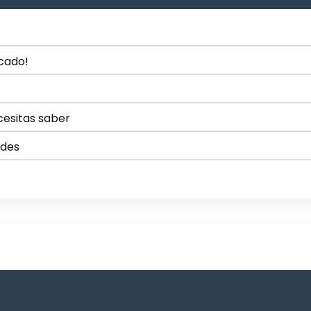
ocado!
cesitas saber
rdes