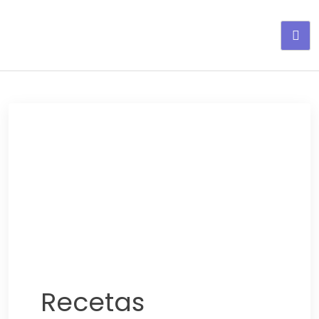
Adelgaza con en tu linea-
alimentos saludables
Recetas