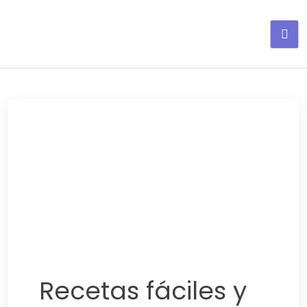
Adelgaza con en tu linea-
alimentos saludables
Recetas fáciles y