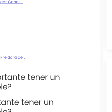
cer Conos...
reidora de...
ortante tener un
le?
tante tener un
le?