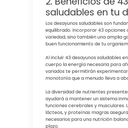
2. Beneficios de 
saludables en tu d
Los desayunos saludables son funda
equilibrado. Incorporar 43 opciones d
variedad, sino también una amplia g
buen funcionamiento de tu organism
Al incluir 43 desayunos saludables en
cuerpo la energía necesaria para af
variados te permitirán experimentar 
monotonía que a menudo lleva a aba
La diversidad de nutrientes present
ayudará a mantener un sistema inmu
funciones cerebrales y musculares. La
lácteos, y proteínas magras asegur
necesarios para una nutrición balan
plazo.