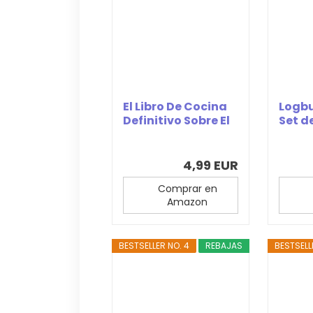
El Libro De Cocina
Logb
Definitivo Sobre El
Set d
Pan De...
adhe
redon
4,99 EUR
Comprar en
Amazon
BESTSELLER NO. 4
REBAJAS
BESTSELL