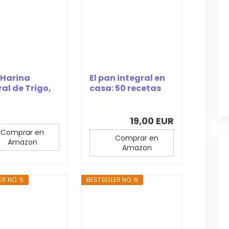
 Harina
El pan integral en
ral de Trigo,
casa: 50 recetas
con harinas...
19,00 EUR
Comprar en
Comprar en
Amazon
Amazon
ER NO. 5
BESTSELLER NO. 6