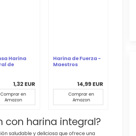
sa Harina
Harina de Fuerza -
ral de
Maestros
no 400 g
Harineros - Molino
de...
1,32 EUR
14,99 EUR
Comprar en
Comprar en
Amazon
Amazon
n con harina integral?
ción saludable y deliciosa que ofrece una