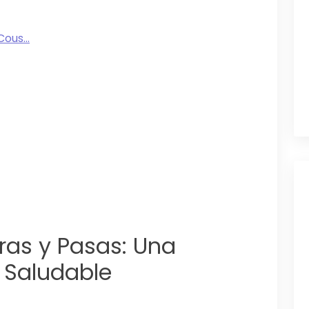
ous...
as y Pasas: Una
y Saludable