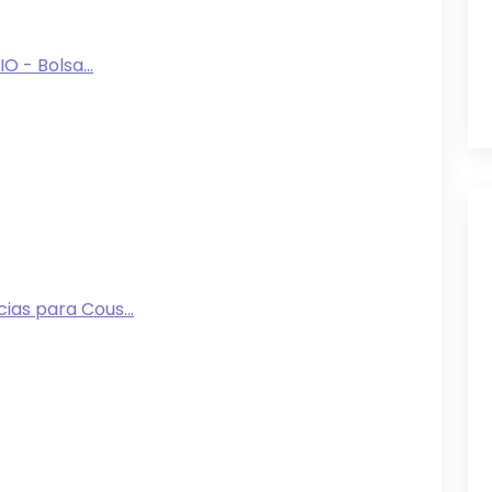
O - Bolsa...
as para Cous...