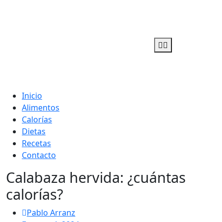
Adelgaza con en tu linea-
Inicio
Alimentos
alimentos saludables
Calorías
Dietas
Recetas
Contacto
Calabaza hervida: ¿cuántas
calorías?
Pablo Arranz