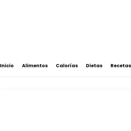
Saltar
al
contenido
Adelgaza con en tu linea-
Inicio
Alimentos
Calorías
Dietas
Recetas