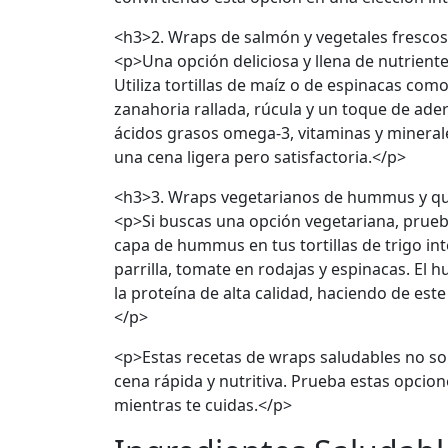
<h3>2. Wraps de salmón y vegetales fresco
<p>Una opción deliciosa y llena de nutrient
Utiliza tortillas de maíz o de espinacas como
zanahoria rallada, rúcula y un toque de ade
ácidos grasos omega-3, vitaminas y minerale
una cena ligera pero satisfactoria.</p>
<h3>3. Wraps vegetarianos de hummus y q
<p>Si buscas una opción vegetariana, prue
capa de hummus en tus tortillas de trigo in
parrilla, tomate en rodajas y espinacas. El
la proteína de alta calidad, haciendo de est
</p>
<p>Estas recetas de wraps saludables no sol
cena rápida y nutritiva. Prueba estas opci
mientras te cuidas.</p>