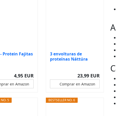
A
- Protein Fajitas
3 envolturas de
proteínas Náttúra
Sport,Piadina...
C
4,95 EUR
23,99 EUR
prar en Amazon
Comprar en Amazon
 NO. 5
BESTSELLER NO. 6