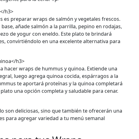
s</h3>
es es preparar wraps de salmón y vegetales frescos.
 base, añade salmón a la parrilla, pepino en rodajas,
rezo de yogur con eneldo. Este plato te brindará
s, convirtiéndolo en una excelente alternativa para
uinoa</h3>
ba hacer wraps de hummus y quinoa. Extiende una
tegral, luego agrega quinoa cocida, espárragos a la
 hummus te aportará proteínas y la quinoa completará
e plato una opción completa y saludable para cenar.
o son deliciosas, sino que también te ofrecerán una
ones para agregar variedad a tu menú semanal