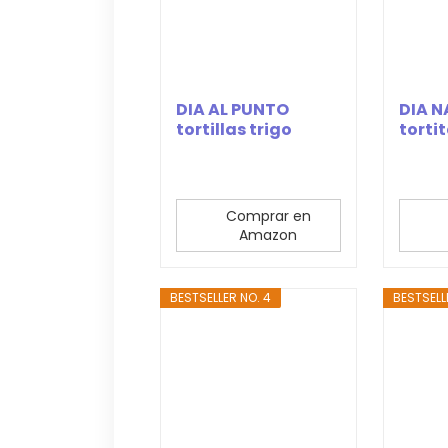
DIA AL PUNTO
DIA 
tortillas trigo
torti
bolsa 8 unidades
integr
320...
Comprar en
Amazon
BESTSELLER NO. 4
BESTSELL