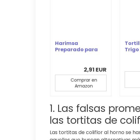
Harimsa
Torti
Preparado para
Trigo
Tortitas, Original,
500...
2,91 EUR
Comprar en
Amazon
1. Las falsas prom
las tortitas de coli
Las tortitas de coliflor al horno se 
aquellos que buscan alternativas más 