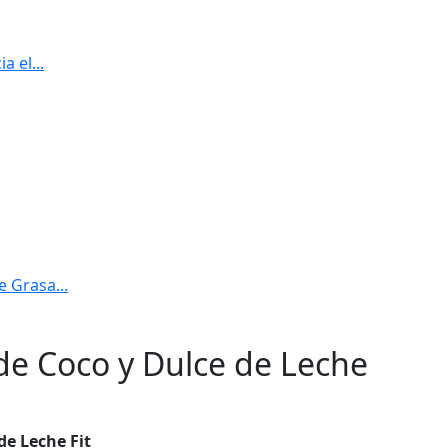
 el...
 Grasa...
 de Coco y Dulce de Leche
de Leche Fit