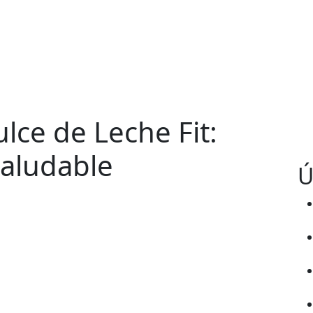
lce de Leche Fit:
Saludable
Ú