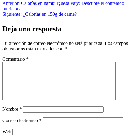
Anterior:
Calorías en hamburguesa Paty: Descubre el contenido
Navegación
nutricional
Siguiente:
¿Calorías en 150g de carne?
de
entradas
Deja una respuesta
Tu dirección de correo electrónico no será publicada.
Los campos
obligatorios están marcados con
*
Comentario
*
Nombre
*
Correo electrónico
*
Web