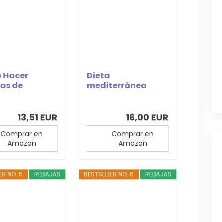
 Hacer
Dieta
as de
mediterránea
da Natural
para principiantes:
erros:...
Recetas...
13,51 EUR
16,00 EUR
Comprar en
Comprar en
Amazon
Amazon
ER NO. 5
REBAJAS
BESTSELLER NO. 6
REBAJAS