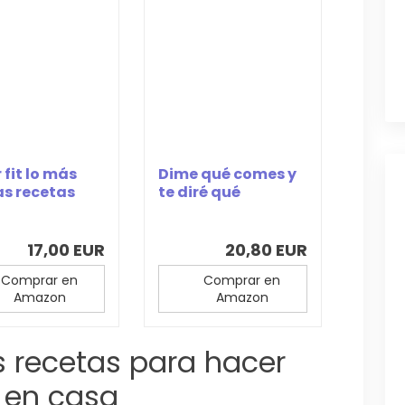
 fit lo más
Dime qué comes y
Las recetas
te diré qué
y...
bacterias tienes:...
17,00 EUR
20,80 EUR
Comprar en
Comprar en
Amazon
Amazon
es recetas para hacer
 en casa