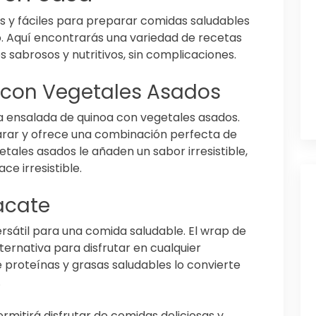
as y fáciles para preparar comidas saludables
do. Aquí encontrarás una variedad de recetas
os sabrosos y nutritivos, sin complicaciones.
 con Vegetales Asados
la ensalada de quinoa con vegetales asados.
arar y ofrece una combinación perfecta de
getales asados le añaden un sabor irresistible,
ce irresistible.
acate
rsátil para una comida saludable. El wrap de
ternativa para disfrutar en cualquier
proteínas y grasas saludables lo convierte
.
ermitirá disfrutar de comidas deliciosas y