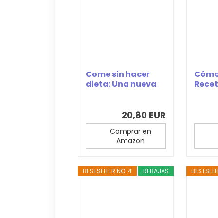
Come sin hacer
Cómo
dieta: Una nueva
Recet
forma de
Comi
entender...
Para P
20,80 EUR
Comprar en
Amazon
BESTSELLER NO. 4
REBAJAS
BESTSELL