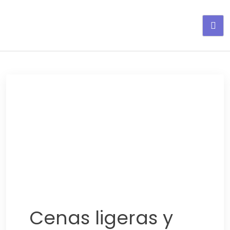
Adelgaza con en tu linea-
alimentos saludables
Cenas ligeras y