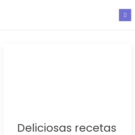
Adelgaza con en tu linea-
alimentos saludables
Deliciosas recetas