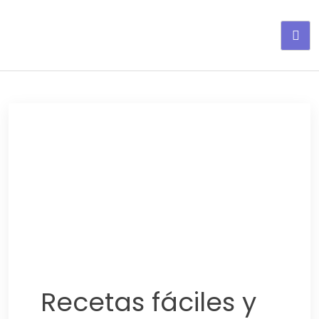
Adelgaza con en tu linea-
alimentos saludables
Recetas fáciles y