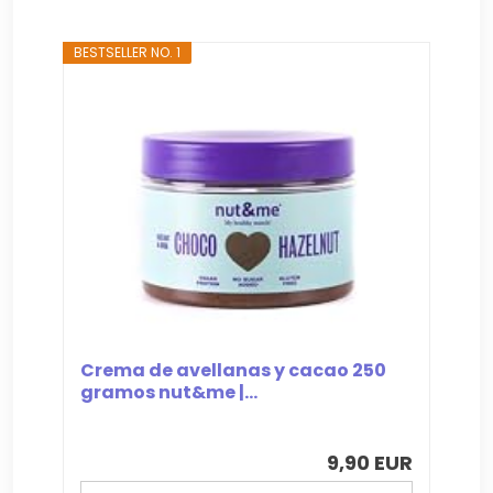
`
BESTSELLER NO. 1
Crema de avellanas y cacao 250
gramos nut&me |...
9,90 EUR