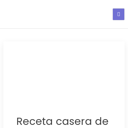
Adelgaza con en tu linea-
alimentos saludables
Receta casera de