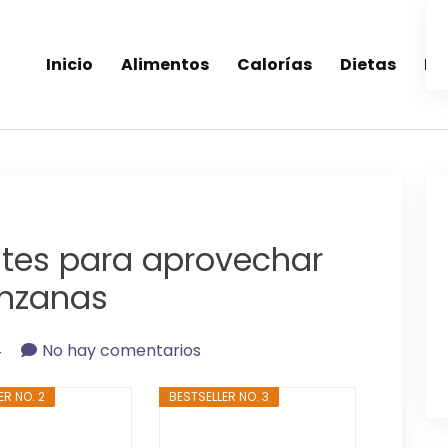
Inicio
Alimentos
Calorías
Dietas
Re
inea-alimentos saludables
tes para aprovechar
nzanas
4
No hay comentarios
ER NO. 2
BESTSELLER NO. 3