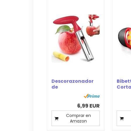
Descorazonador
Bibet
de
Corta
Manzanas,Descor
manz
azonador de...
mango
6,99 EUR
Comprar en
Amazon