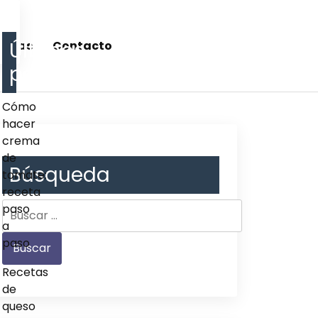
Últimos
cetas
Contacto
post
Cómo
hacer
crema
de
Búsqueda
tomate:
receta
paso
a
paso
Recetas
de
queso