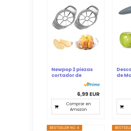
Newpop 2 piezas
Desc
cortador de
de M
manzana de
Vacia
acero...
Manza
6,99 EUR
Comprar en
Amazon
BESTSELLER NO. 4
BESTSELL