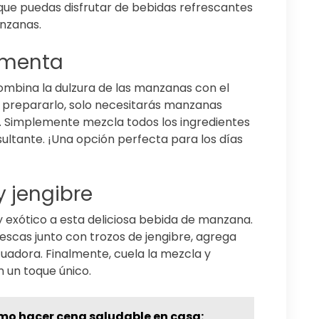
ue puedas disfrutar de bebidas refrescantes
anzanas.
 menta
mbina la dulzura de las manzanas con el
 prepararlo, solo necesitarás manzanas
o. Simplemente mezcla todos los ingredientes
esultante. ¡Una opción perfecta para los días
 jengibre
y exótico a esta deliciosa bebida de manzana.
escas junto con trozos de jengibre, agrega
cuadora. Finalmente, cuela la mezcla y
n un toque único.
o hacer cena saludable en casa: