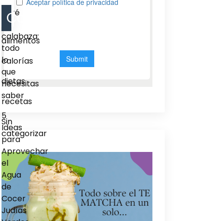
del
puré
Categorias
de
calabaza:
alimentos
todo
lo
calorías
que
dietas
necesitas
saber
recetas
5
Sin
Ideas
categorizar
para
Aprovechar
el
Agua
de
Cocer
Judías