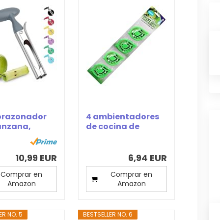
orazonador
4 ambientadores
anzana,
de cocina de
dor de
manzana,...
na con...
10,99 EUR
6,94 EUR
Comprar en
Comprar en
Amazon
Amazon
ER NO. 5
BESTSELLER NO. 6