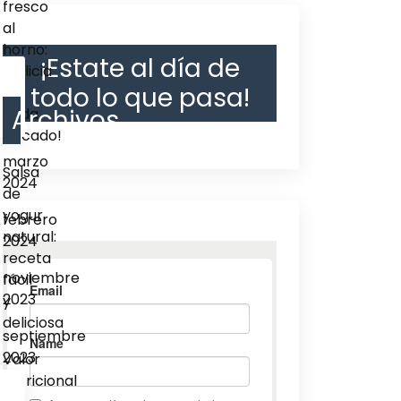
fresco
al
horno:
¡Estate al día de
¡delicia
todo lo que pasa!
en
Archivos
cada
bocado!
marzo
Salsa
2024
de
yogur
febrero
natural:
2024
receta
noviembre
fácil
2023
y
deliciosa
septiembre
2023
Valor
nutricional