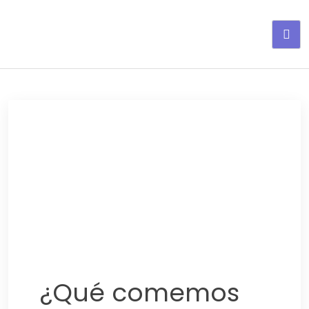
Adelgaza con en tu linea-
alimentos saludables
¿Qué comemos