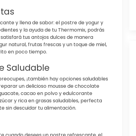
utas
nte y llena de sabor: el postre de yogur y
edientes y la ayuda de tu Thermomix, podrás
e satisfará tus antojos dulces de manera
ur natural, frutas frescas y un toque de miel,
rito en poco tiempo.
e Saludable
 preocupes, ¡también hay opciones saludables
reparar un delicioso mousse de chocolate
guacate, cacao en polvo y edulcorante
azúcar y rica en grasas saludables, perfecta
te sin descuidar tu alimentación.
te cuando desees un postre refrescante, el