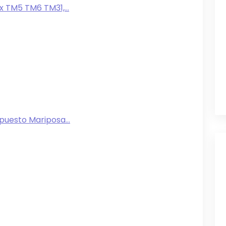
 TM5 TM6 TM31,...
uesto Mariposa...