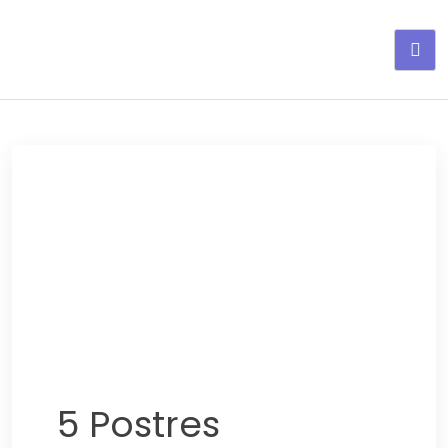
Adelgaza con en tu linea-
alimentos saludables
5 Postres