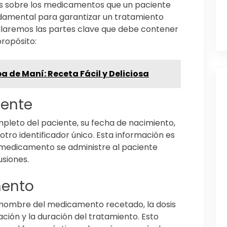
as sobre los medicamentos que un paciente
amental para garantizar un tratamiento
allaremos las partes clave que debe contener
ropósito:
a de Maní: Receta Fácil y Deliciosa
iente
mpleto del paciente, su fecha de nacimiento,
otro identificador único. Esta información es
 medicamento se administre al paciente
usiones.
mento
l nombre del medicamento recetado, la dosis
ación y la duración del tratamiento. Esto