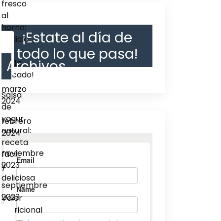
fresco
al
horno:
¡Estate al día de
¡delicia
todo lo que pasa!
en
Archivos
cada
bocado!
marzo
Salsa
2024
de
yogur
febrero
natural:
2024
receta
noviembre
fácil
2023
y
deliciosa
septiembre
2023
Valor
nutricional