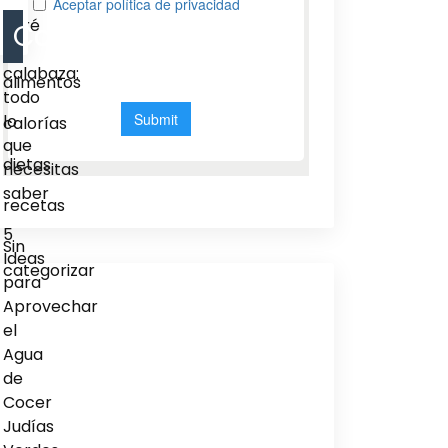
del
puré
Categorias
de
calabaza:
alimentos
todo
lo
calorías
que
dietas
necesitas
saber
recetas
5
Sin
Ideas
categorizar
para
Aprovechar
el
Agua
de
Cocer
Judías