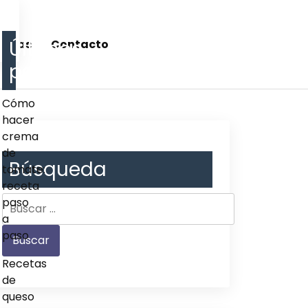
Últimos
cetas
Contacto
post
Cómo
hacer
crema
de
Búsqueda
tomate:
receta
paso
a
paso
Recetas
de
queso