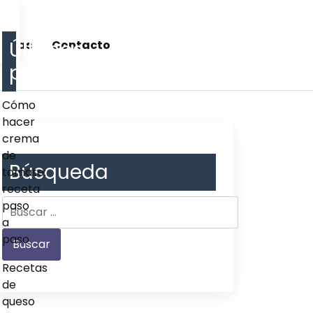
Últimos
cetas
Contacto
post
Cómo
hacer
crema
de
Búsqueda
tomate:
receta
paso
a
paso
Recetas
de
queso