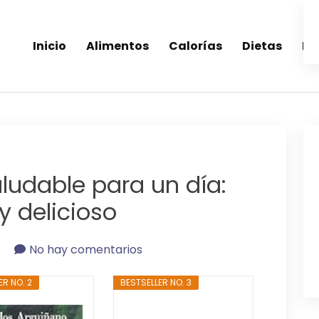
Inicio
Alimentos
Calorías
Dietas
Re
inea-alimentos saludables
ludable para un día:
y delicioso
4
No hay comentarios
ER NO. 2
BESTSELLER NO. 3