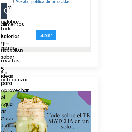
del
puré
Categorias
de
calabaza:
alimentos
todo
lo
calorías
que
dietas
necesitas
saber
recetas
5
Sin
Ideas
categorizar
para
Aprovechar
el
Agua
de
Cocer
Judías