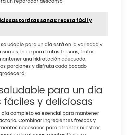
para un reparador descanso.
iciosas tortitas sanas: receta fácil y
saludable para un día está en la variedad y
onsumes. Incorpora frutas frescas, frutos
a mantener una hidratación adecuada.
as porciones y disfruta cada bocado
agradecerá!
 saludable para un día
fáciles y deliciosas
n día completo es esencial para mantener
factoria. Combinar ingredientes frescos y
trientes necesarios para afrontar nuestras
encontrarás algunas recetas fáciles y