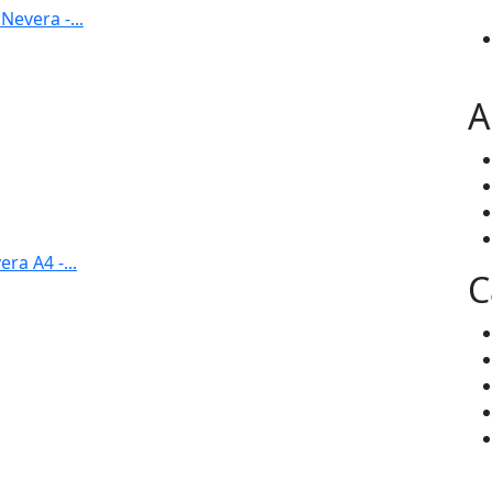
evera -...
A
ra A4 -...
C