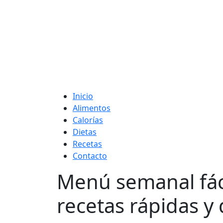
Adelgaza con en t
Inicio
Alimentos
Calorías
Dietas
Recetas
Contacto
Menú semanal fáci
recetas rápidas y 