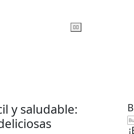
u linea-alimentos salud
l y saludable:
B
deliciosas
¡