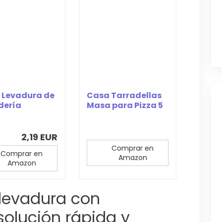
 Levadura de
Casa Tarradellas
dería
Masa para Pizza 5
dratada,...
Cereales, 260g
2,19 EUR
Comprar en
Comprar en
Amazon
Amazon
 levadura con
solución rápida y