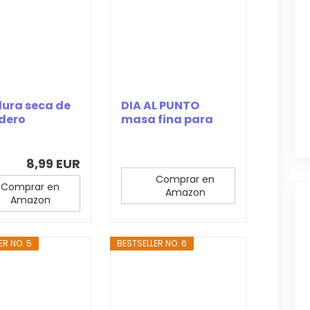
ura seca de
DIA AL PUNTO
dero
masa fina para
mand - 500
pizza rollo 260 gr
s...
8,99 EUR
Comprar en
Comprar en
Amazon
Amazon
ER NO. 5
BESTSELLER NO. 6