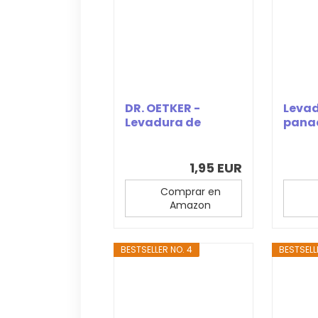
DR. OETKER -
Levad
Levadura de
pana
Panadería 35 g,
Lalle
Levadura...
gramo
1,95 EUR
Comprar en
Amazon
BESTSELLER NO. 4
BESTSELL