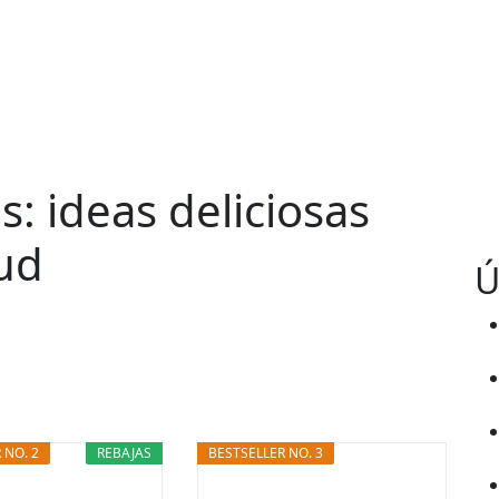
: ideas deliciosas
lud
Ú
 NO. 2
REBAJAS
BESTSELLER NO. 3