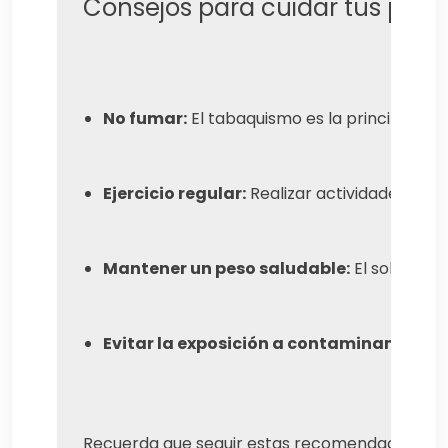
Consejos para cuidar tus pul
No fumar:
 El tabaquismo es la principal c
Ejercicio regular:
 Realizar actividades físi
Mantener un peso saludable:
 El sobrepes
Evitar la exposición a contaminantes:
 P
Recuerda que seguir estas recomendaciones con