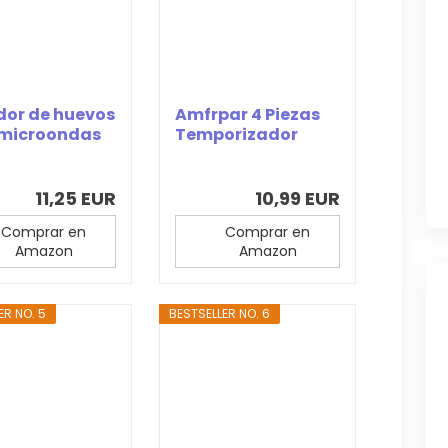
dor de huevos
Amfrpar 4 Piezas
 microondas
Temporizador
...
Huevos Cocidos
Egg...
11,25 EUR
10,99 EUR
Comprar en
Comprar en
Amazon
Amazon
ER NO. 5
BESTSELLER NO. 6