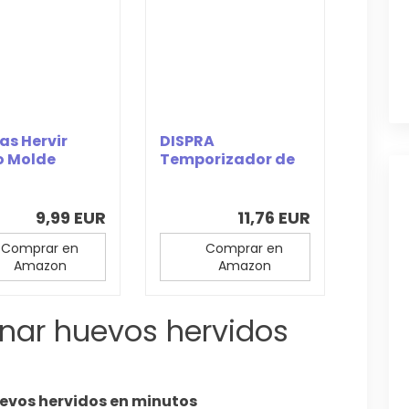
zas Hervir
DISPRA
o Molde
Temporizador de
os Cocidos
huevo,
s...
temporizador en...
9,99 EUR
11,76 EUR
Comprar en
Comprar en
Amazon
Amazon
inar huevos hervidos
evos hervidos en minutos