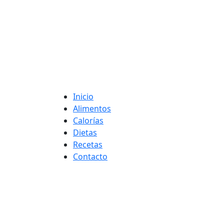
Saltar
al
contenido
Adelgaza con en t
Inicio
Alimentos
Calorías
Dietas
Recetas
Contacto