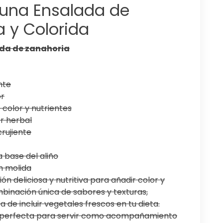
 una Ensalada de
a y Colorida
ada de zanahoria
nte
or
color y nutrientes
r herbal
crujiente
a base del aliño
n molida
n deliciosa y nutritiva para añadir color y
binación única de sabores y texturas,
e incluir vegetales frescos en tu dieta.
 y perfecta para servir como acompañamiento