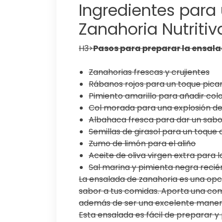
Ingredientes para
Zanahoria Nutritiv
H3>
Pasos para preparar la ensal
Zanahorias frescas y crujientes
Rábanos rojos para un toque pica
Pimiento amarillo para añadir col
Col morada para una explosión de 
Albahaca fresca para dar un sabo
Semillas de girasol para un toque 
Zumo de limón para el aliño
Aceite de oliva virgen extra para l
Sal marina y pimienta negra recié
La ensalada de zanahoria es una opció
sabor a tus comidas. Aporta una com
además de ser una excelente manera d
Esta ensalada es fácil de preparar