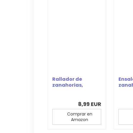
Rallador de
Ensa
zanahorias,
zana
rallador de
zanahorias,...
8,99 EUR
Comprar en
Amazon