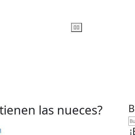
u linea-alimentos salud
 tienen las nueces?
B
¡
3