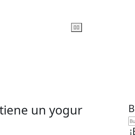
u linea-alimentos salud
 tiene un yogur
B
¡