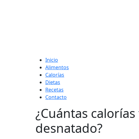
Adelgaza con en t
Inicio
Alimentos
Calorías
Dietas
Recetas
Contacto
¿Cuántas calorías
desnatado?