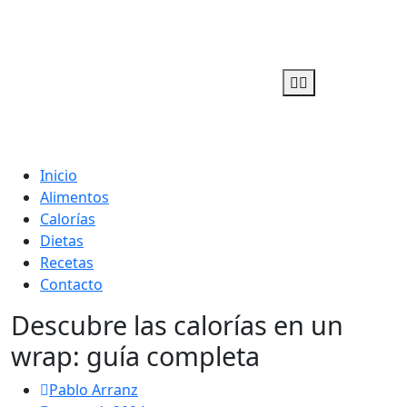
Adelgaza con en tu linea-
Inicio
Alimentos
alimentos saludables
Calorías
Dietas
Recetas
Contacto
Descubre las calorías en un
wrap: guía completa
Pablo Arranz