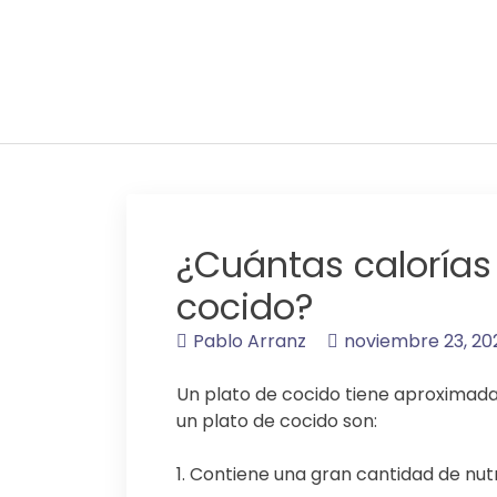
Saltar
al
contenido
Adelgaza con en tu l
¿Cuántas calorías 
cocido?
Pablo Arranz
noviembre 23, 20
Un plato de cocido tiene aproximada
un plato de cocido son:
1. Contiene una gran cantidad de nut