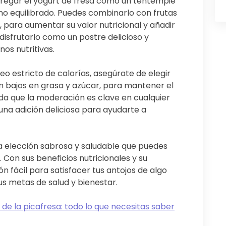
gregar el yogurt de fresa como un tentempié
no equilibrado. Puedes combinarlo con frutas
 para aumentar su valor nutricional y añadir
disfrutarlo como un postre delicioso y
os nutritivas.
o estricto de calorías, asegúrate de elegir
n bajos en grasa y azúcar, para mantener el
erda que la moderación es clave en cualquier
 una adición deliciosa para ayudarte a
na elección sabrosa y saludable que puedes
. Con sus beneficios nutricionales y su
ón fácil para satisfacer tus antojos de algo
s metas de salud y bienestar.
 de la picafresa: todo lo que necesitas saber