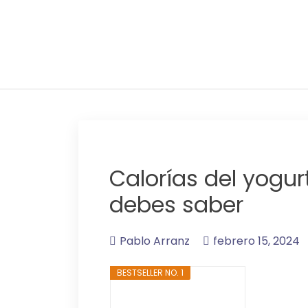
Saltar
al
contenido
Adelgaza con en tu l
Calorías del yogur
debes saber
Pablo Arranz
febrero 15, 2024
BESTSELLER NO. 1