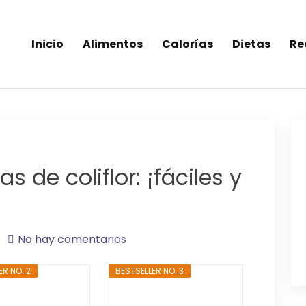
Inicio
Alimentos
Calorías
Dietas
Re
inea-alimentos saludables
 de coliflor: ¡fáciles y
No hay comentarios
ER NO. 2
BESTSELLER NO. 3