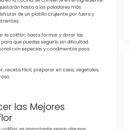
dad en la cocina, se convierte en el ingrediente
quistarán hasta a los paladares más
frutar de un platillo crujiente por fuera y
trientes.
 la coliflor, hasta formar y dorar las
para que puedas seguirlo sin dificultad.
sonal con especias y condimentos para
r, receta fácil, preparar en casa, vegetales,
roso.
er las Mejores
lor
coliflor, es importante seguir algunos