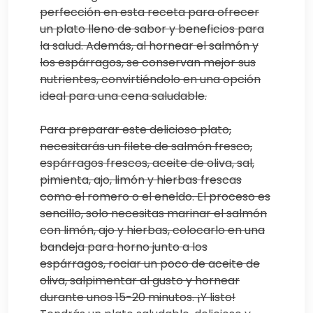
perfección en esta receta para ofrecer
un plato lleno de sabor y beneficios para
la salud. Además, al hornear el salmón y
los espárragos, se conservan mejor sus
nutrientes, convirtiéndolo en una opción
ideal para una cena saludable.
Para preparar este delicioso plato,
necesitarás un filete de salmón fresco,
espárragos frescos, aceite de oliva, sal,
pimienta, ajo, limón y hierbas frescas
como el romero o el eneldo. El proceso es
sencillo, solo necesitas marinar el salmón
con limón, ajo y hierbas, colocarlo en una
bandeja para horno junto a los
espárragos, rociar un poco de aceite de
oliva, salpimentar al gusto y hornear
durante unos 15-20 minutos. ¡Y listo!