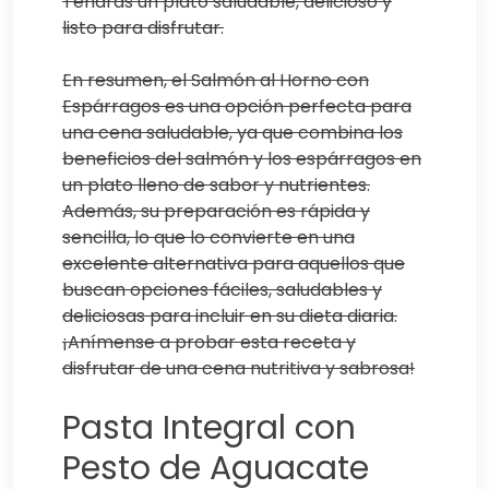
Tendrás un plato saludable, delicioso y
listo para disfrutar.
En resumen, el Salmón al Horno con
Espárragos es una opción perfecta para
una cena saludable, ya que combina los
beneficios del salmón y los espárragos en
un plato lleno de sabor y nutrientes.
Además, su preparación es rápida y
sencilla, lo que lo convierte en una
excelente alternativa para aquellos que
buscan opciones fáciles, saludables y
deliciosas para incluir en su dieta diaria.
¡Anímense a probar esta receta y
disfrutar de una cena nutritiva y sabrosa!
Pasta Integral con
Pesto de Aguacate