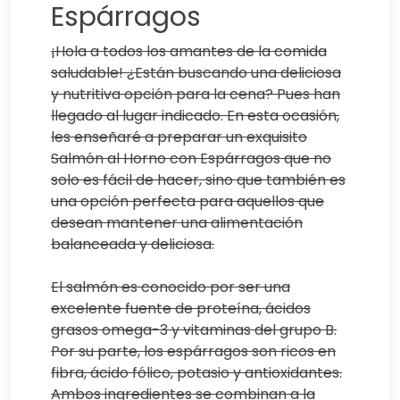
Espárragos
¡Hola a todos los amantes de la comida
saludable! ¿Están buscando una deliciosa
y nutritiva opción para la cena? Pues han
llegado al lugar indicado. En esta ocasión,
les enseñaré a preparar un exquisito
Salmón al Horno con Espárragos que no
solo es fácil de hacer, sino que también es
una opción perfecta para aquellos que
desean mantener una alimentación
balanceada y deliciosa.
El salmón es conocido por ser una
excelente fuente de proteína, ácidos
grasos omega-3 y vitaminas del grupo B.
Por su parte, los espárragos son ricos en
fibra, ácido fólico, potasio y antioxidantes.
Ambos ingredientes se combinan a la