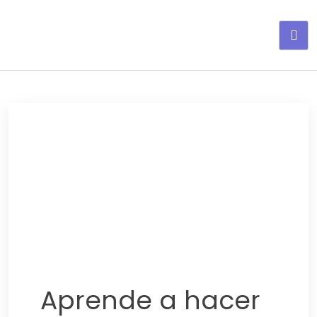
Adelgaza con en tu linea-
alimentos saludables
Aprende a hacer