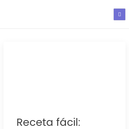
Adelgaza con en tu linea-
alimentos saludables
Receta fácil: