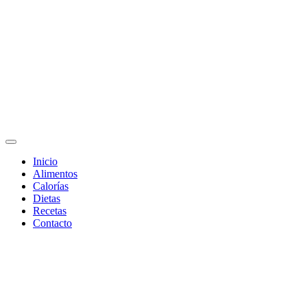
Adelgaza con en tu linea-
Inicio
Alimentos
alimentos saludables
Calorías
Dietas
Recetas
Contacto