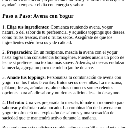
ayudará a empezar el día con energía y sabor.
Paso a Paso: Avena con Yogur
1.
Elige tus ingredientes:
Comienza reuniendo avena, yogur
natural o del sabor de tu preferencia, y aquellos toppings que desees,
como frutas frescas, miel o frutos secos. Asegúrate de que los
ingredientes estén frescos y de calidad.
2.
Preparación:
En un recipiente, mezcla la avena con el yogur
hasta lograr una consistencia homogénea. Puedes añadir un poco de
leche si prefieres una textura más suave. Además, si deseas endulzar
la mezcla, agrega un poco de miel o jarabe de arce.
3.
Añade tus toppings:
Personaliza tu combinación de avena con
yogur con tus frutas favoritas, frutos secos o semillas. La manzana,
plátano, fresas, arándanos, almendras o nueces son excelentes
opciones para añadir sabor y nutrientes adicionales a tu desayuno.
4.
Disfruta:
Una vez preparada tu mezcla, tómate un momento para
saborear y disfrutar cada bocado. La combinación de la avena con
yogur te ofrecerá una explosión de sabores y una sensación de
saciedad que te mantendrá activo durante la mañana.
Recuerda que esta deliciosa combinación es versátil y se adapta a tus