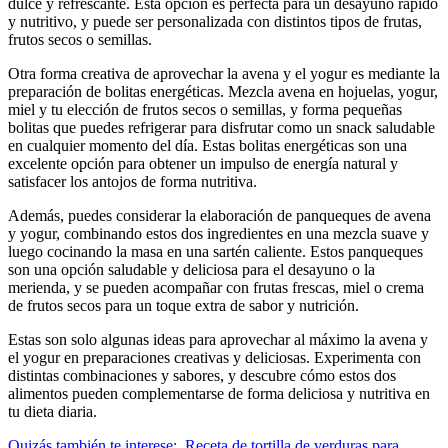
dulce y refrescante. Esta opción es perfecta para un desayuno rápido
y nutritivo, y puede ser personalizada con distintos tipos de frutas,
frutos secos o semillas.
Otra forma creativa de aprovechar la avena y el yogur es mediante la
preparación de bolitas energéticas. Mezcla avena en hojuelas, yogur,
miel y tu elección de frutos secos o semillas, y forma pequeñas
bolitas que puedes refrigerar para disfrutar como un snack saludable
en cualquier momento del día. Estas bolitas energéticas son una
excelente opción para obtener un impulso de energía natural y
satisfacer los antojos de forma nutritiva.
Además, puedes considerar la elaboración de panqueques de avena
y yogur, combinando estos dos ingredientes en una mezcla suave y
luego cocinando la masa en una sartén caliente. Estos panqueques
son una opción saludable y deliciosa para el desayuno o la
merienda, y se pueden acompañar con frutas frescas, miel o crema
de frutos secos para un toque extra de sabor y nutrición.
Estas son solo algunas ideas para aprovechar al máximo la avena y
el yogur en preparaciones creativas y deliciosas. Experimenta con
distintas combinaciones y sabores, y descubre cómo estos dos
alimentos pueden complementarse de forma deliciosa y nutritiva en
tu dieta diaria.
Quizás también te interese:
Receta de tortilla de verduras para