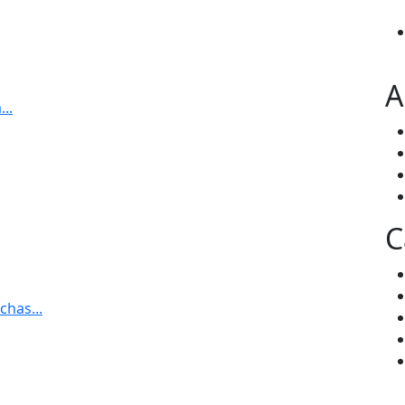
A
..
C
chas...